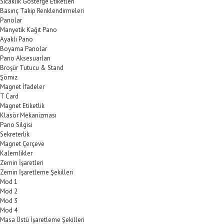
Sıcaklık Gösterge Etiketleri
Basınç Takip Renklendirmeleri
Panolar
Manyetik Kağıt Pano
Ayaklı Pano
Boyama Panolar
Pano Aksesuarları
Broşür Tutucu & Stand
Şömiz
Magnet İfadeler
T Card
Magnet Etiketlik
Klasör Mekanizması
Pano Silgisi
Sekreterlik
Magnet Çerçeve
Kalemlikler
Zemin İşaretleri
Zemin İşaretleme Şekilleri
Mod 1
Mod 2
Mod 3
Mod 4
Masa Üstü İşaretleme Şekilleri