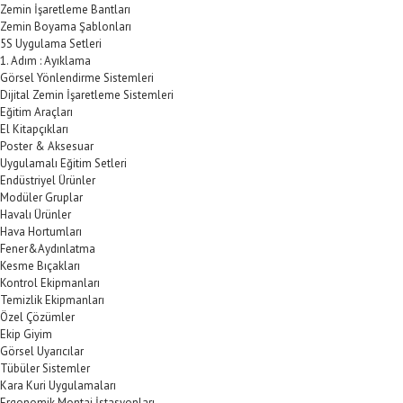
Zemin İşaretleme Bantları
Zemin Boyama Şablonları
5S Uygulama Setleri
1. Adım : Ayıklama
Görsel Yönlendirme Sistemleri
Dijital Zemin İşaretleme Sistemleri
Eğitim Araçları
El Kitapçıkları
Poster & Aksesuar
Uygulamalı Eğitim Setleri
Endüstriyel Ürünler
Modüler Gruplar
Havalı Ürünler
Hava Hortumları
Fener&Aydınlatma
Kesme Bıçakları
Kontrol Ekipmanları
Temizlik Ekipmanları
Özel Çözümler
Ekip Giyim
Görsel Uyarıcılar
Tübüler Sistemler
Kara Kuri Uygulamaları
Ergonomik Montaj İstasyonları