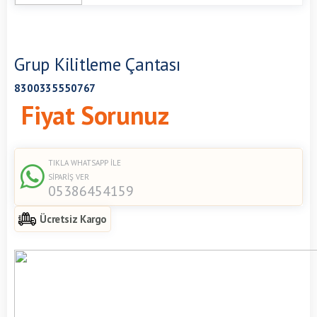
Grup Kilitleme Çantası
8300335550767
Fiyat Sorunuz
TIKLA WHATSAPP İLE
SİPARİŞ VER
05386454159
Ücretsiz Kargo