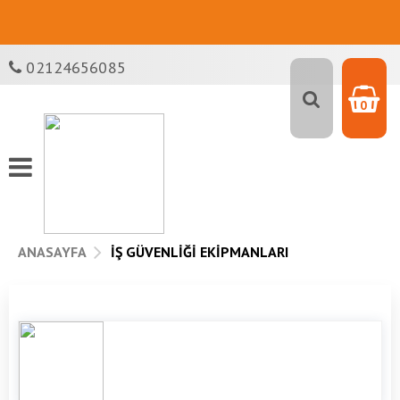
02124656085
0
ANASAYFA
İŞ GÜVENLIĞI EKIPMANLARI