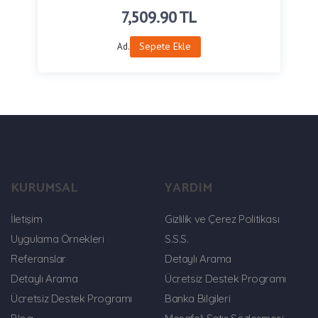
7,509.90
TL
Sepete Ekle
Ad.
KURUMSAL
YARDIM
İletişim
Gizlilik ve Çerez Politikası
Uygulama Örnekleri
S.S.S.
Referanslar
Detaylı Arama
Detaylı Arama
Ücretsiz Destek Programı
Ücretsiz Destek Programı
Banka Bilgileri