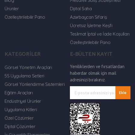
Blog
Mesafeli Satış Sözleşmesi
Ürünler
Dijital Saha
Özelleştirilebilir Pano
Azərbaycan Sifariş
Ücretsiz İşletme Keşfi
Teslimat İptal ve İade Koşulları
Özelleştirilebilir Pano
KATEGORİLER
E-BÜLTEN KAYIT
Yeniliklerden ve fırsatlardan
Görsel Yönetim Araçları
haberdar olmak için mail
5S Uygulama Setleri
adresinizi bırakınız.
Görsel Yönlendirme Sistemleri
Eğitim Araçları
Ekle
Endüstriyel Ürünler
Uygulama Kitleri
Özel Çözümler
Dijital Çözümler
İş Güvenliği Ekipmanları