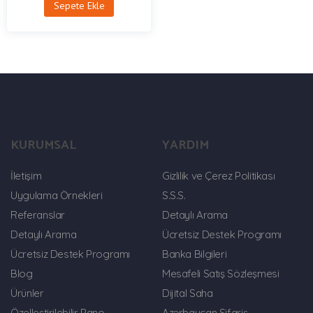
Sepete Ekle
KURUMSAL
YARDIM
İletişim
Gizlilik ve Çerez Politikası
Uygulama Örnekleri
S.S.S.
Referanslar
Detaylı Arama
Detaylı Arama
Ücretsiz Destek Programı
Ücretsiz Destek Programı
Banka Bilgileri
Blog
Mesafeli Satış Sözleşmesi
Ürünler
Dijital Saha
Özelleştirilebilir Pano
Azərbaycan Sifariş