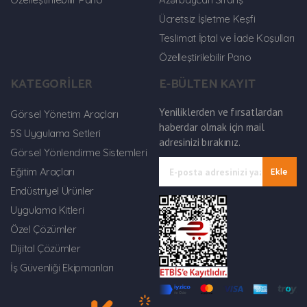
Ücretsiz İşletme Keşfi
Teslimat İptal ve İade Koşulları
Özelleştirilebilir Pano
KATEGORİLER
E-BÜLTEN KAYIT
Yeniliklerden ve fırsatlardan
Görsel Yönetim Araçları
haberdar olmak için mail
5S Uygulama Setleri
adresinizi bırakınız.
Görsel Yönlendirme Sistemleri
Eğitim Araçları
Ekle
Endüstriyel Ürünler
Uygulama Kitleri
Özel Çözümler
Dijital Çözümler
İş Güvenliği Ekipmanları