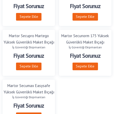
Fiyat Sorunuz
Fiyat Sorunuz
Sepete Ekle
Sepete Ekle
Martor Secupro Martego
Martor Secunorm 175 Yüksek
Yüksek Güvenlikli Maket Bıçağı
Güvenlikli Maket Bıçağı
İş Güvenliği Ekipmanları
İş Güvenliği Ekipmanları
Falçata
Falçata
Fiyat Sorunuz
Fiyat Sorunuz
Sepete Ekle
Sepete Ekle
Martor Secumax Easysafe
Yüksek Güvenlikli Maket Bıçağı
İş Güvenliği Ekipmanları
Falçata
Fiyat Sorunuz