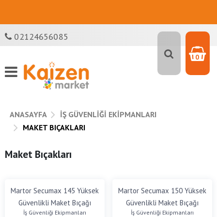
02124656085
0
ANASAYFA
İŞ GÜVENLIĞI EKIPMANLARI
MAKET BIÇAKLARI
Maket Bıçakları
Martor Secumax 145 Yüksek
Martor Secumax 150 Yüksek
Güvenlikli Maket Bıçağı
Güvenlikli Maket Bıçağı
İş Güvenliği Ekipmanları
İş Güvenliği Ekipmanları
Falçata
Falçata