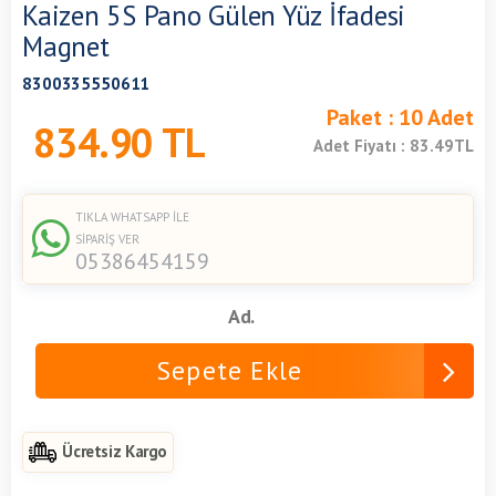
Kaizen 5S Pano Gülen Yüz İfadesi
Magnet
8300335550611
Paket :
10 Adet
834.90
TL
Adet Fiyatı :
83.49
TL
TIKLA WHATSAPP İLE
SİPARİŞ VER
05386454159
Ad.
Sepete Ekle
Ücretsiz Kargo