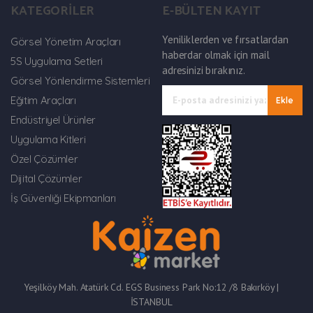
KATEGORİLER
E-BÜLTEN KAYIT
Yeniliklerden ve fırsatlardan
Görsel Yönetim Araçları
haberdar olmak için mail
5S Uygulama Setleri
adresinizi bırakınız.
Görsel Yönlendirme Sistemleri
Eğitim Araçları
Ekle
Endüstriyel Ürünler
Uygulama Kitleri
Özel Çözümler
Dijital Çözümler
İş Güvenliği Ekipmanları
Yeşilköy Mah. Atatürk Cd. EGS Business Park No:12 /8 Bakırköy |
İSTANBUL