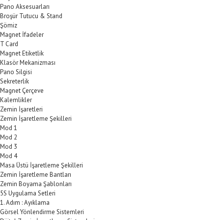
Pano Aksesuarları
Broşür Tutucu & Stand
Şömiz
Magnet İfadeler
T Card
Magnet Etiketlik
Klasör Mekanizması
Pano Silgisi
Sekreterlik
Magnet Çerçeve
Kalemlikler
Zemin İşaretleri
Zemin İşaretleme Şekilleri
Mod 1
Mod 2
Mod 3
Mod 4
Masa Üstü İşaretleme Şekilleri
Zemin İşaretleme Bantları
Zemin Boyama Şablonları
5S Uygulama Setleri
1. Adım : Ayıklama
Görsel Yönlendirme Sistemleri