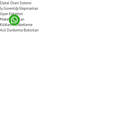
Dijital Öneri Sistemi
İş Güvenliği Ekipmanları
Uyarı Etiketleri
Maket Bıçakları
Kilitleme Etiketleme
Acil Durdurma Butonları
Kilitleme Etiketleri
Çoklayıcılar
Setler
Kablo Kilitleri
Çantalar / Kutular
Pnömatik Kilitler
Valf Vana Kilitleme
Asma Kilitler
Elektrik Kilitleri
Kilitleme İstasyonları
Ramak Kala Kutuları
Merdivenler & Platformlar
Taşkanlar
Özelleştirilebilir Pano
Blog
Detaylı Arama
Ücretsiz Destek Programı
Uygulama Örnekleri