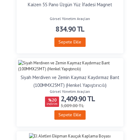
Kaizen 5S Pano Üzgün Yüz İfadesi Magnet
Görsel Yönetim Araçları
834.90
TL
Sepete Ekle
Siyah Merdiven ve Zemin Kaymaz Kaydırmaz Bant
(100MMX25MT) (Henkel Yapıştırıcılı)
Görsel Yönetim Araçları
2,409.90
TL
%20
indirim
3,009.00 TL
Sepete Ekle